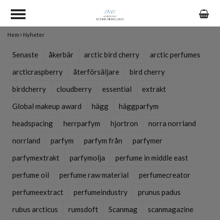
Hem
Nyheter
Senaste
åkerbär
arctic bird cherry
arctic perfumes
arcticraspberry
återförsäljare
bird cherry
birdcherry
cloudberry
essential
extrakt
Global makeup award
hägg
häggparfym
headspacing
herrparfym
hjortron
norra norrland
norrland
parfym
parfym från
parfymer
parfymextrakt
parfymolja
perfume in middle east
perfume oil
perfume raw material
perfumecreator
perfumeextract
perfumeindustry
prunus padus
rubus arcticus
rumsdoft
Scanmag
scanmagazine