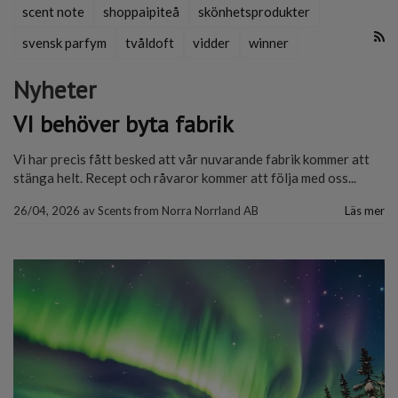
scent note
shoppaipiteå
skönhetsprodukter
svensk parfym
tvåldoft
vidder
winner
Nyheter
VI behöver byta fabrik
Vi har precis fått besked att vår nuvarande fabrik kommer att
stänga helt. Recept och råvaror kommer att följa med oss...
26/04, 2026
av
Scents from Norra Norrland AB
Läs mer