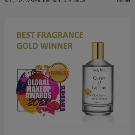
8/01, 2022
av
Scents from Norra Norrland AB
Läs mer