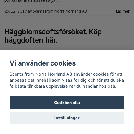
punkt när man måste säga:...
29/12, 2019
av
Scents from Norra Norrland AB
Läs mer
Häggblomsdoftsförsöket. Köp
häggdoften här.
Webshop:
Buy it here. Köp den här!
Vi använder cookies
Scents from Norra Norrland AB använder cookies för att
Nu är häggblommedoften inkapslad och headspacead. Det
anpassa det innehåll som visas för dig och för att du ska
finns...
få bästa tänkbara upplevelse när du handlar hos oss.
13/12, 2019
av
Scents from Norra Norrland AB
Läs mer
Godkänn alla
Inställningar