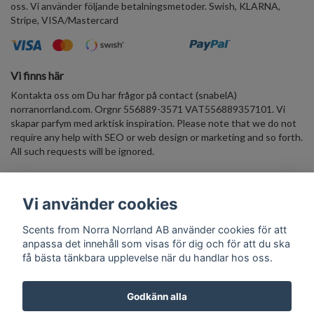
oss. Vi använder följande betalningsmetoder. Swish, KLARNA,
Stripe, VISA/Mastercard
Vi finns här
Kontakta oss om Du har frågor på contact (snabelA)
norranorrland.com. Orgnr 556889-3571 VAT556889357101. Vi
skapar parfym med arktisk inspiration. Please note that we do not
require any help with SEO or web design or marketing and so forth.
All such requests will be ignored.
Väldoftande Nyhetsbrev Skriv in din E-postadress, få 10% rabatt
Vi använder cookies
på ett välkomst-köp. Häng med in i den arktiska parfymvärlden!
Scents from Norra Norrland AB använder cookies för att
Prenumerera
anpassa det innehåll som visas för dig och för att du ska
få bästa tänkbara upplevelse när du handlar hos oss.
Godkänn alla