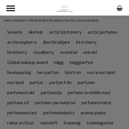
Hem
Nyheter
Vill du bli återförsäljare? Nu har vi en orderlänk.
Senaste
åkerbär
arctic bird cherry
arctic perfumes
arcticraspberry
återförsäljare
bird cherry
birdcherry
cloudberry
essential
extrakt
Global makeup award
hägg
häggparfym
headspacing
herrparfym
hjortron
norra norrland
norrland
parfym
parfym från
parfymer
parfymextrakt
parfymolja
perfume in middle east
perfume oil
perfume raw material
perfumecreator
perfumeextract
perfumeindustry
prunus padus
rubus arcticus
rumsdoft
Scanmag
scanmagazine