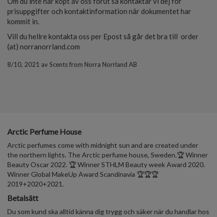
Om du inte har köpt av oss förut så kontaktar vi dej för
prisuppgifter och kontaktinformation när dokumentet har
kommit in.
Vill du hellre kontakta oss per Epost så går det bra till order
(at) norranorrland.com
8/10, 2021
av
Scents from Norra Norrland AB
Arctic Perfume House
Arctic perfumes come with midnight sun and are created under
the northern lights. The Arctic perfume house, Sweden.🏆 Winner
Beauty Oscar 2022. 🏆 Winner STHLM Beauty week Award 2020.
Winner Global MakeUp Award Scandinavia 🏆🏆🏆
2019+2020+2021.
Betalsätt
Du som kund ska alltid känna dig trygg och säker när du handlar hos