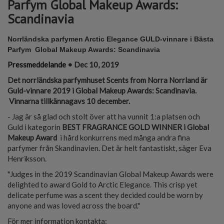
Parfym Global Makeup Awards:
Scandinavia
Norrländska parfymen Arctic Elegance GULD-vinnare i Bästa
Parfym Global Makeup Awards: Scandinavia
Pressmeddelande
• Dec 10, 2019
Det norrländska parfymhuset Scents from Norra Norrland är
Guld-vinnare 2019 i Global Makeup Awards: Scandinavia.
Vinnarna tillkännagavs 10 december.
- Jag är så glad och stolt över att ha vunnit 1:a platsen och
Guld i kategorin
BEST FRAGRANCE GOLD WINNER i Global
Makeup Award
i hård konkurrens med många andra fina
parfymer från Skandinavien. Det är helt fantastiskt, säger Eva
Henriksson.
"Judges in the 2019 Scandinavian Global Makeup Awards were
delighted to award Gold to Arctic Elegance. This crisp yet
delicate perfume was a scent they decided could be worn by
anyone and was loved across the board."
För mer information kontakta: