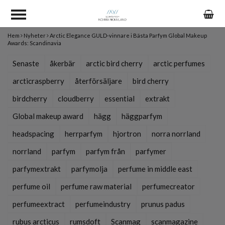
Hem
Nyheter
Arctic Elegance GULD-vinnare i Bästa Parfym Global Makeup
Awards: Scandinavia
Senaste
åkerbär
arctic bird cherry
arctic perfumes
arcticraspberry
återförsäljare
bird cherry
birdcherry
cloudberry
essential
extrakt
Global makeup award
hägg
häggparfym
headspacing
herrparfym
hjortron
norra norrland
norrland
parfym
parfym från
parfymer
parfymextrakt
parfymolja
perfume in middle east
perfume oil
perfume raw material
perfumecreator
perfumeextract
perfumeindustry
prunus padus
rubus arcticus
rumsdoft
Scanmag
scanmagazine