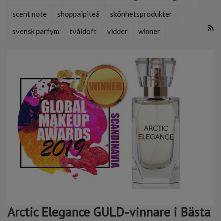
scent note
shoppaipiteå
skönhetsprodukter
svensk parfym
tvåldoft
vidder
winner
Arctic Elegance GULD-vinnare i Bästa