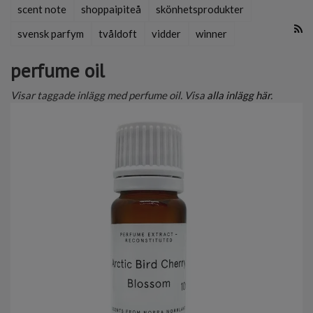
scent note
shoppaipiteå
skönhetsprodukter
svensk parfym
tvåldoft
vidder
winner
perfume oil
Visar taggade inlägg med perfume oil. Visa
alla inlägg här
.