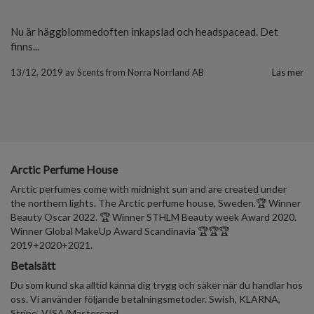
Nu är häggblommedoften inkapslad och headspacead. Det
finns...
13/12, 2019
av
Scents from Norra Norrland AB
Läs mer
Arctic Perfume House
Arctic perfumes come with midnight sun and are created under
the northern lights. The Arctic perfume house, Sweden.🏆 Winner
Beauty Oscar 2022. 🏆 Winner STHLM Beauty week Award 2020.
Winner Global MakeUp Award Scandinavia 🏆🏆🏆
2019+2020+2021.
Betalsätt
Du som kund ska alltid känna dig trygg och säker när du handlar hos
oss. Vi använder följande betalningsmetoder. Swish, KLARNA,
Stripe, VISA/Mastercard