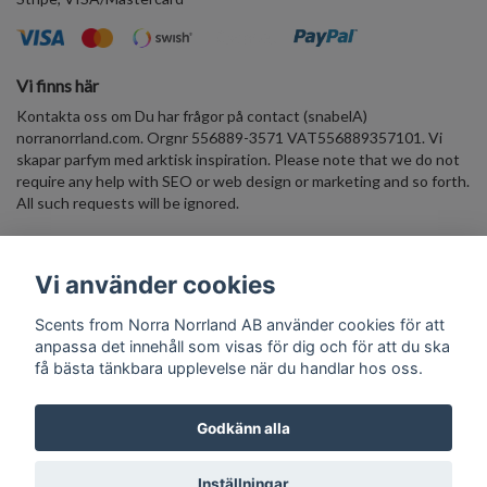
Vi finns här
Kontakta oss om Du har frågor på contact (snabelA)
norranorrland.com. Orgnr 556889-3571 VAT556889357101. Vi
skapar parfym med arktisk inspiration. Please note that we do not
require any help with SEO or web design or marketing and so forth.
All such requests will be ignored.
Väldoftande Nyhetsbrev Skriv in din E-postadress, få 10% rabatt
Vi använder cookies
på ett välkomst-köp. Häng med in i den arktiska parfymvärlden!
Scents from Norra Norrland AB använder cookies för att
Prenumerera
anpassa det innehåll som visas för dig och för att du ska
få bästa tänkbara upplevelse när du handlar hos oss.
Godkänn alla
© Copyright Scents from Norra Norrland AB
Inställningar