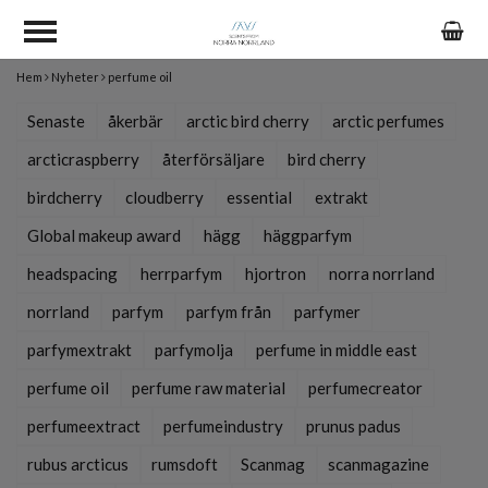
Hem
Nyheter
perfume oil
Senaste
åkerbär
arctic bird cherry
arctic perfumes
arcticraspberry
återförsäljare
bird cherry
birdcherry
cloudberry
essential
extrakt
Global makeup award
hägg
häggparfym
headspacing
herrparfym
hjortron
norra norrland
norrland
parfym
parfym från
parfymer
parfymextrakt
parfymolja
perfume in middle east
perfume oil
perfume raw material
perfumecreator
perfumeextract
perfumeindustry
prunus padus
rubus arcticus
rumsdoft
Scanmag
scanmagazine