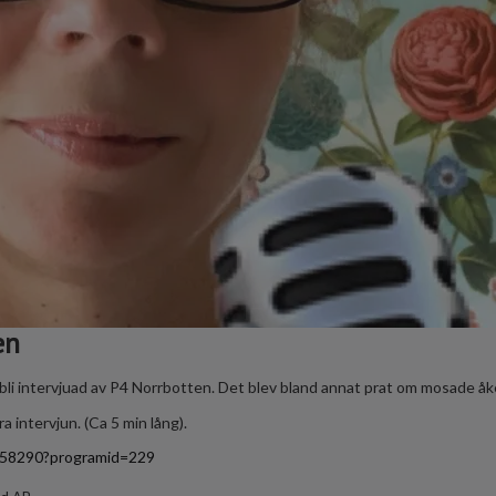
en
bli intervjuad av P4 Norrbotten. Det blev bland annat prat om mosade åke
a intervjun. (Ca 5 min lång).
/1558290?programid=229