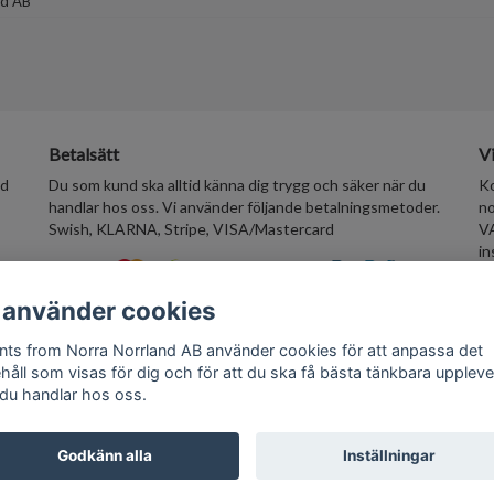
nd AB
Betalsätt
Vi
ed
Du som kund ska alltid känna dig trygg och säker när du
Ko
handlar hos oss. Vi använder följande betalningsmetoder.
no
Swish, KLARNA, Stripe, VISA/Mastercard
VA
in
wi
su
 använder cookies
nts from Norra Norrland AB använder cookies för att anpassa det
10%
ehåll som visas för dig och för att du ska få bästa tänkbara uppleve
©
 du handlar hos oss.
Po
a
Godkänn alla
Inställningar