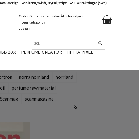
nom Sverige
Klarna,Swish,PayPal,Stripe
1-4 Fraktdagar (Swe).
Order & intresseanmälan Återförsäljare
Integritetspolicy
Logga in
BB 20%
PERFUME CREATOR
HITTA PIXEL
herry
birdcherry
cloudberry
ortron
norra norrland
norrland
oil
perfume raw material
Scanmag
scanmagazine