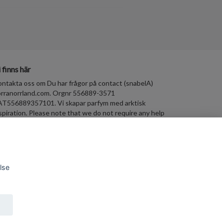
 finns här
ntakta oss om Du har frågor på contact (snabelA)
rranorrland.com. Orgnr 556889-3571
T556889357101. Vi skapar parfym med arktisk
spiration. Please note that we do not require any help
th SEO or web design or marketing and so forth. All
ch requests will be ignored.
lse
 Copyright Scents from Norra Norrland AB
wered by Quickbutik