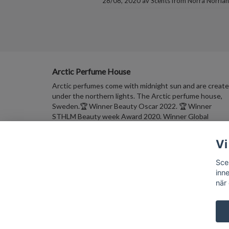
28/08, 2020
av
Scents from Norra Norrla
Arctic Perfume House
Arctic perfumes come with midnight sun and are creat
under the northern lights. The Arctic perfume house,
Sweden.🏆 Winner Beauty Oscar 2022. 🏆 Winner
STHLM Beauty week Award 2020. Winner Global
MakeUp Award Scandinavia 🏆🏆🏆 2019+2020+2021.
Vi
Sce
Väldoftande Nyhetsbrev Skriv in din E-postadress, få 
inn
rabatt på ett välkomst-köp. Häng med in i den arktiska
när
parfymvärlden!
Prenumerer