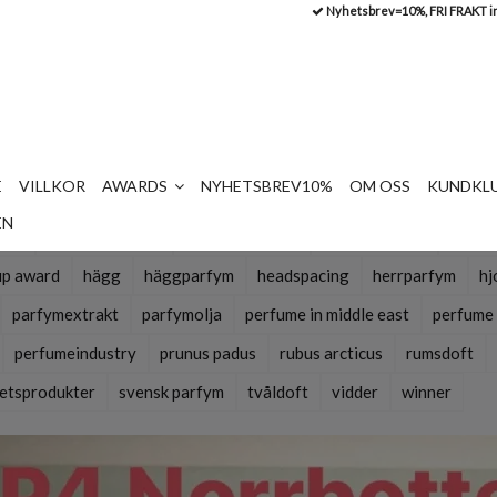
Nyhetsbrev=10%, FRI FRAKT i
E
VILLKOR
AWARDS
NYHETSBREV10%
OM OSS
KUNDKLU
EN
erry
arctic perfumes
arcticraspberry
återförsäljare
bird c
up award
hägg
häggparfym
headspacing
herrparfym
hj
parfymextrakt
parfymolja
perfume in middle east
perfume 
perfumeindustry
prunus padus
rubus arcticus
rumsdoft
etsprodukter
svensk parfym
tvåldoft
vidder
winner