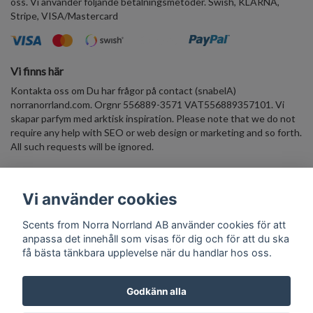
oss. Vi använder följande betalningsmetoder. Swish, KLARNA,
Stripe, VISA/Mastercard
Vi finns här
Kontakta oss om Du har frågor på contact (snabelA)
norranorrland.com. Orgnr 556889-3571 VAT556889357101. Vi
skapar parfym med arktisk inspiration. Please note that we do not
require any help with SEO or web design or marketing and so forth.
All such requests will be ignored.
Väldoftande Nyhetsbrev Skriv in din E-postadress, få 10% rabatt
Vi använder cookies
på ett välkomst-köp. Häng med in i den arktiska parfymvärlden!
Scents from Norra Norrland AB använder cookies för att
Prenumerera
anpassa det innehåll som visas för dig och för att du ska
få bästa tänkbara upplevelse när du handlar hos oss.
Godkänn alla