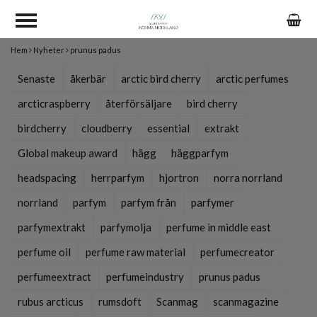
Hem
Nyheter
prunus padus
Senaste
åkerbär
arctic bird cherry
arctic perfumes
arcticraspberry
återförsäljare
bird cherry
birdcherry
cloudberry
essential
extrakt
Global makeup award
hägg
häggparfym
headspacing
herrparfym
hjortron
norra norrland
norrland
parfym
parfym från
parfymer
parfymextrakt
parfymolja
perfume in middle east
perfume oil
perfume raw material
perfumecreator
perfumeextract
perfumeindustry
prunus padus
rubus arcticus
rumsdoft
Scanmag
scanmagazine