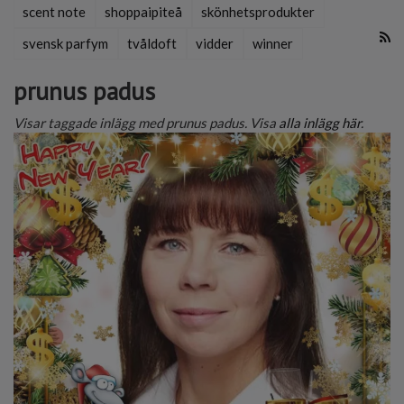
scent note
shoppaipiteå
skönhetsprodukter
svensk parfym
tvåldoft
vidder
winner
prunus padus
Visar taggade inlägg med prunus padus. Visa
alla inlägg här
.