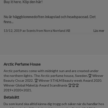
Buy it here. Köp den här!
Nu är häggblommedoften inkapslad och headspacead. Det
finns...
13/12, 2019
av
Scents from Norra Norrland AB
Läs mer
Arctic Perfume House
Arctic perfumes come with midnight sun and are created under
the northern lights. The Arctic perfume house, Sweden.🏆 Winner
Beauty Oscar 2022. 🏆 Winner STHLM Beauty week Award 2020.
Winner Global MakeUp Award Scandinavia 🏆🏆🏆
2019+2020+2021.
Betalsätt
Du som kund ska alltid känna dig trygg och säker när du handlar hos