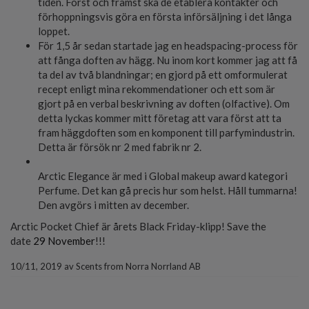
tiden. Först och främst ska de etablera kontakter och
förhoppningsvis göra en första införsäljning i det långa
loppet.
För 1,5 år sedan startade jag en headspacing-process för
att fånga doften av hägg. Nu inom kort kommer jag att få
ta del av två blandningar; en gjord på ett omformulerat
recept enligt mina rekommendationer och ett som är
gjort på en verbal beskrivning av doften (olfactive). Om
detta lyckas kommer mitt företag att vara först att ta
fram häggdoften som en komponent till parfymindustrin.
Detta är försök nr 2 med fabrik nr 2.
Arctic Elegance är med i Global makeup award kategori
Perfume. Det kan gå precis hur som helst. Håll tummarna!
Den avgörs i mitten av december.
Arctic Pocket Chief är årets Black Friday-klipp! Save the
date
29 November
!!!
10/11, 2019
av
Scents from Norra Norrland AB