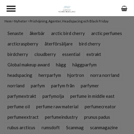
Hem
Nyheter
Prishöjning, Agenter, Headspacing och Black Friday
Senaste
åkerbär
arctic bird cherry
arctic perfumes
arcticraspberry
återförsäljare
bird cherry
birdcherry
cloudberry
essential
extrakt
Global makeup award
hägg
häggparfym
headspacing
herrparfym
hjortron
norra norrland
norrland
parfym
parfym från
parfymer
parfymextrakt
parfymolja
perfume in middle east
perfume oil
perfume raw material
perfumecreator
perfumeextract
perfumeindustry
prunus padus
rubus arcticus
rumsdoft
Scanmag
scanmagazine