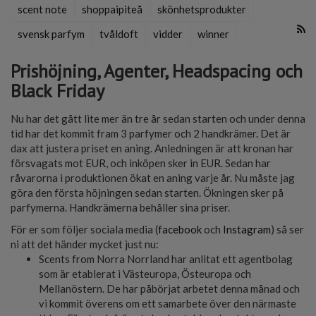
scent note
shoppaipiteå
skönhetsprodukter
svensk parfym
tvåldoft
vidder
winner
Prishöjning, Agenter, Headspacing och
Black Friday
Nu har det gått lite mer än tre år sedan starten och under denna
tid har det kommit fram 3 parfymer och 2 handkrämer. Det är
dax att justera priset en aning. Anledningen är att kronan har
försvagats mot EUR, och inköpen sker in EUR. Sedan har
råvarorna i produktionen ökat en aning varje år. Nu måste jag
göra den första höjningen sedan starten. Ökningen sker på
parfymerna. Handkrämerna behåller sina
priser.
För er som följer sociala media (
facebook
och
Instagram
) så ser
ni att det händer mycket just nu:
Scents from Norra Norrland har anlitat ett agentbolag
som är etablerat i Västeuropa, Östeuropa och
Mellanöstern. De har påbörjat arbetet denna månad och
vi kommit överens om ett samarbete över den närmaste