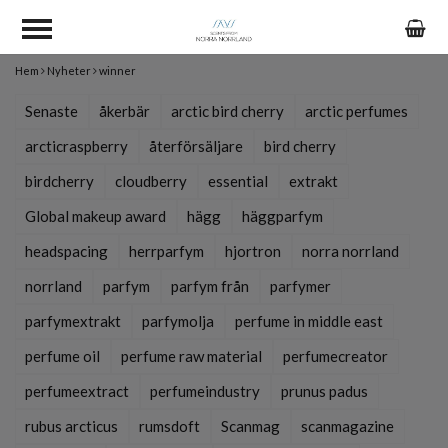
Hem
Nyheter
winner
Senaste
åkerbär
arctic bird cherry
arctic perfumes
arcticraspberry
återförsäljare
bird cherry
birdcherry
cloudberry
essential
extrakt
Global makeup award
hägg
häggparfym
headspacing
herrparfym
hjortron
norra norrland
norrland
parfym
parfym från
parfymer
parfymextrakt
parfymolja
perfume in middle east
perfume oil
perfume raw material
perfumecreator
perfumeextract
perfumeindustry
prunus padus
rubus arcticus
rumsdoft
Scanmag
scanmagazine