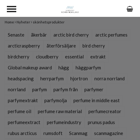
Home
Nyheter
skönhetsprodukter
Senaste
åkerbär
arctic bird cherry
arctic perfumes
arcticraspberry
återförsäljare
bird cherry
birdcherry
cloudberry
essential
extrakt
Global makeup award
hägg
häggparfym
headspacing
herrparfym
hjortron
norra norrland
norrland
parfym
parfym från
parfymer
parfymextrakt
parfymolja
perfume in middle east
perfume oil
perfume raw material
perfumecreator
perfumeextract
perfumeindustry
prunus padus
rubus arcticus
rumsdoft
Scanmag
scanmagazine