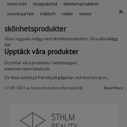
scent note
shoppaipiteå
skönhetsprodukter
svensk parfym
tvåldoft
vidder
winner
skönhetsprodukter
Visar taggade inlägg med skönhetsprodukter. Visa
alla inlägg
här
.
Upptäck våra produkter
Du hittar våra produkter i webshoppen
www.norranorrland.com
De finns ochså på Parelle på gågatan, och hos hos je:vi...
17/09, 2021
av
Scents from Norra Norrland AB
Read More