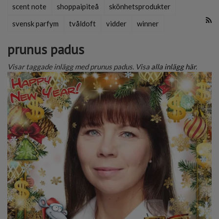
scent note
shoppaipiteå
skönhetsprodukter
svensk parfym
tvåldoft
vidder
winner
prunus padus
Visar taggade inlägg med prunus padus. Visa
alla inlägg här
.