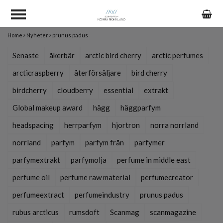
Home
Nyheter
prunus padus
Senaste
åkerbär
arctic bird cherry
arctic perfumes
arcticraspberry
återförsäljare
bird cherry
birdcherry
cloudberry
essential
extrakt
Global makeup award
hägg
häggparfym
headspacing
herrparfym
hjortron
norra norrland
norrland
parfym
parfym från
parfymer
parfymextrakt
parfymolja
perfume in middle east
perfume oil
perfume raw material
perfumecreator
perfumeextract
perfumeindustry
prunus padus
rubus arcticus
rumsdoft
Scanmag
scanmagazine