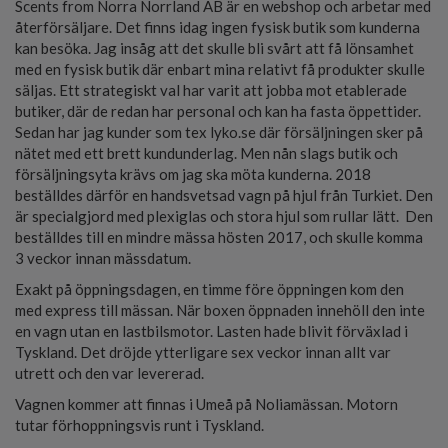
Scents from Norra Norrland AB är en webshop och arbetar med
återförsäljare. Det finns idag ingen fysisk butik som kunderna
kan besöka. Jag insåg att det skulle bli svårt att få lönsamhet
med en fysisk butik där enbart mina relativt få produkter skulle
säljas. Ett strategiskt val har varit att jobba mot etablerade
butiker, där de redan har personal och kan ha fasta öppettider.
Sedan har jag kunder som tex lyko.se där försäljningen sker på
nätet med ett brett kundunderlag. Men nån slags butik och
försäljningsyta krävs om jag ska möta kunderna. 2018
beställdes därför en handsvetsad vagn på hjul från Turkiet. Den
är specialgjord med plexiglas och stora hjul som rullar lätt. Den
beställdes till en mindre mässa hösten 2017, och skulle komma
3 veckor innan mässdatum.
Exakt på öppningsdagen, en timme före öppningen kom den
med express till mässan. När boxen öppnaden innehöll den inte
en vagn utan en lastbilsmotor. Lasten hade blivit förväxlad i
Tyskland. Det dröjde ytterligare sex veckor innan allt var
utrett och den var levererad.
Vagnen kommer att finnas i Umeå på Noliamässan. Motorn
tutar förhoppningsvis runt i Tyskland.