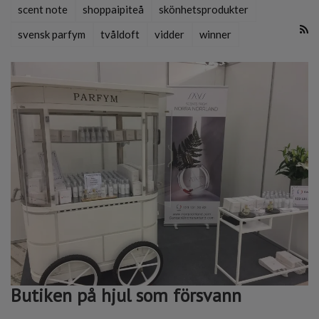
scent note
shoppaipiteå
skönhetsprodukter
svensk parfym
tvåldoft
vidder
winner
Butiken på hjul som försvann