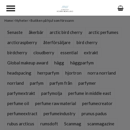
Home
Nyheter
Butiken på hjul som försvann
Senaste
åkerbär
arctic bird cherry
arctic perfumes
arcticraspberry
återförsäljare
bird cherry
birdcherry
cloudberry
essential
extrakt
Global makeup award
hägg
häggparfym
headspacing
herrparfym
hjortron
norra norrland
norrland
parfym
parfym från
parfymer
parfymextrakt
parfymolja
perfume in middle east
perfume oil
perfume raw material
perfumecreator
perfumeextract
perfumeindustry
prunus padus
rubus arcticus
rumsdoft
Scanmag
scanmagazine