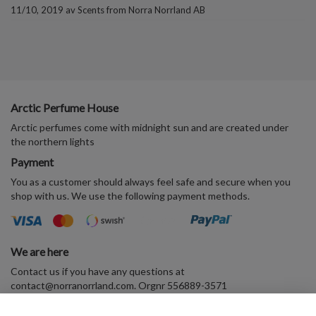
11/10, 2019
av
Scents from Norra Norrland AB
Arctic Perfume House
Arctic perfumes come with midnight sun and are created under
the northern lights
Payment
You as a customer should always feel safe and secure when you
shop with us. We use the following payment methods.
We are here
Contact us if you have any questions at
contact@norranorrland.com
. Orgnr 556889-3571
VAT556889357101