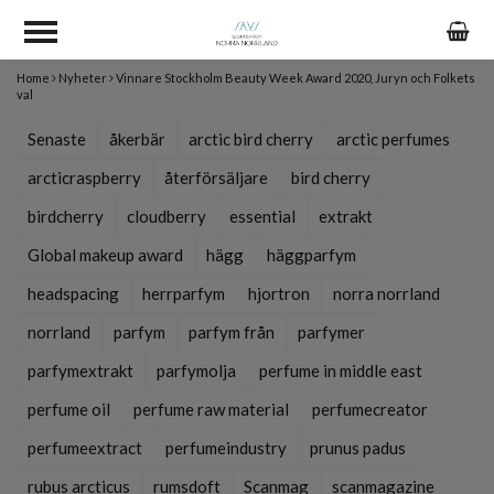
Home
Nyheter
Vinnare Stockholm Beauty Week Award 2020, Juryn och Folkets
val
Senaste
åkerbär
arctic bird cherry
arctic perfumes
arcticraspberry
återförsäljare
bird cherry
birdcherry
cloudberry
essential
extrakt
Global makeup award
hägg
häggparfym
headspacing
herrparfym
hjortron
norra norrland
norrland
parfym
parfym från
parfymer
parfymextrakt
parfymolja
perfume in middle east
perfume oil
perfume raw material
perfumecreator
perfumeextract
perfumeindustry
prunus padus
rubus arcticus
rumsdoft
Scanmag
scanmagazine