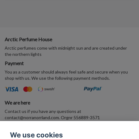
Arctic Perfume House
Arctic perfumes come with midnight sun and are created under
the northern lights
Payment
You as a customer should always feel safe and secure when you
shop with us. We use the following payment methods.
We are here
Contact us if you have any questions at
contact@norranorrland.com
. Orgnr 556889-3571
VAT556889357101
We use cookies