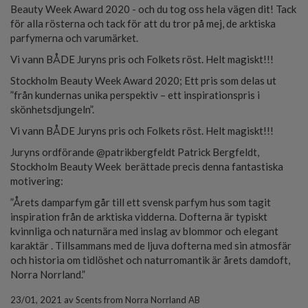
Beauty Week Award 2020 - och du tog oss hela vägen dit! Tack
för alla rösterna och tack för att du tror på mej, de arktiska
parfymerna och varumärket.
Vi vann BÅDE Juryns pris och Folkets röst. Helt magiskt!!!
Stockholm Beauty Week Award 2020; Ett pris som delas ut
”från kundernas unika perspektiv – ett inspirationspris i
skönhetsdjungeln”.
Vi vann BÅDE Juryns pris och Folkets röst. Helt magiskt!!!
Juryns ordförande @patrikbergfeldt Patrick Bergfeldt,
Stockholm Beauty Week berättade precis denna fantastiska
motivering:
”Årets damparfym går till ett svensk parfym hus som tagit
inspiration från de arktiska vidderna. Dofterna är typiskt
kvinnliga och naturnära med inslag av blommor och elegant
karaktär . Tillsammans med de ljuva dofterna med sin atmosfär
och historia om tidlöshet och naturromantik är årets damdoft,
Norra Norrland.”
23/01, 2021
av
Scents from Norra Norrland AB