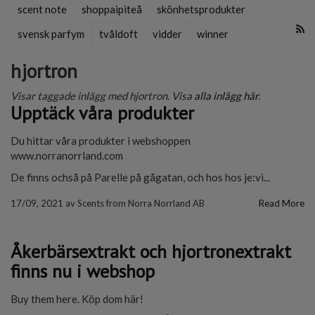
scent note
shoppaipiteå
skönhetsprodukter
svensk parfym
tvåldoft
vidder
winner
hjortron
Visar taggade inlägg med hjortron. Visa
alla inlägg här
.
Upptäck våra produkter
Du hittar våra produkter i webshoppen
www.norranorrland.com
De finns ochså på Parelle på gågatan, och hos hos je:vi...
17/09, 2021
av
Scents from Norra Norrland AB
Read More
Åkerbärsextrakt och hjortronextrakt
finns nu i webshop
Buy them here. Köp dom här!