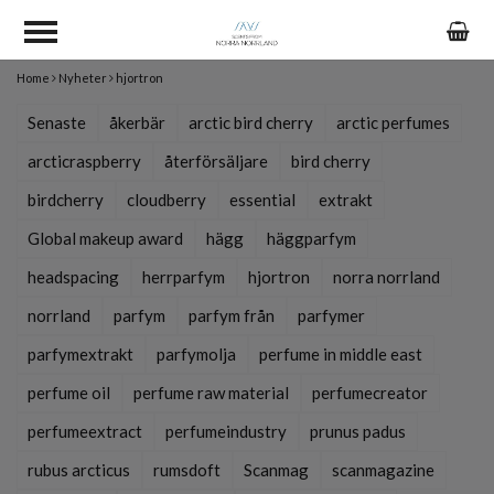
Home
Nyheter
hjortron
Senaste
åkerbär
arctic bird cherry
arctic perfumes
arcticraspberry
återförsäljare
bird cherry
birdcherry
cloudberry
essential
extrakt
Global makeup award
hägg
häggparfym
headspacing
herrparfym
hjortron
norra norrland
norrland
parfym
parfym från
parfymer
parfymextrakt
parfymolja
perfume in middle east
perfume oil
perfume raw material
perfumecreator
perfumeextract
perfumeindustry
prunus padus
rubus arcticus
rumsdoft
Scanmag
scanmagazine