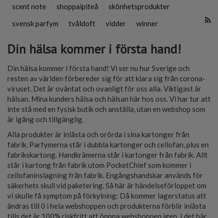
scent note
shoppaipiteå
skönhetsprodukter
svensk parfym
tvåldoft
vidder
winner
Din hälsa kommer i första hand!
Din hälsa kommer i första hand! Vi ser nu hur Sverige och
resten av världen förbereder sig för att klara sig från corona-
viruset. Det är oväntat och ovanligt för oss alla. Viktigast är
hälsan. Mina kunders hälsa och hälsan här hos oss. Vi har tur att
inte stå med en fysisk butik och anställa, utan en webshop som
är igång och tillgänglig.
Alla produkter är inlåsta och orörda i sina kartonger från
fabrik. Parfymerna står i dubbla kartonger och cellofan, plus en
fabrikskartong.
Handkrämerna står i kartonger från fabrik. Allt
står i kartong från fabrik utom PocketChief som kommer i
cellofaninslagning från fabrik. Engångshandskar används för
säkerhets skull vid paketering. Så här är händelseförloppet om
vi skulle få symptom på förkylning: Då kommer lagerstatus att
ändras till 0 i hela webshoppen och produkterna förblir inlåsta
tills det är 100% riskfritt att öppna webshoppen igen. I det här