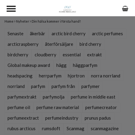
Home
Nyheter
Din hälsa kommer i första hand!
Senaste
åkerbär
arctic bird cherry
arctic perfumes
arcticraspberry
återförsäljare
bird cherry
birdcherry
cloudberry
essential
extrakt
Global makeup award
hägg
häggparfym
headspacing
herrparfym
hjortron
norra norrland
norrland
parfym
parfym från
parfymer
parfymextrakt
parfymolja
perfume in middle east
perfume oil
perfume raw material
perfumecreator
perfumeextract
perfumeindustry
prunus padus
rubus arcticus
rumsdoft
Scanmag
scanmagazine