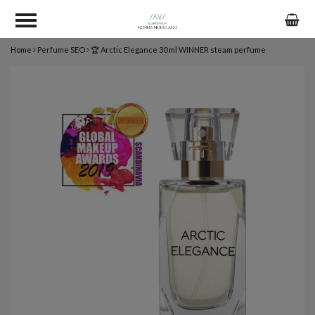
Home
Perfume SEO
🏆 Arctic Elegance 30 ml WINNER steam perfume