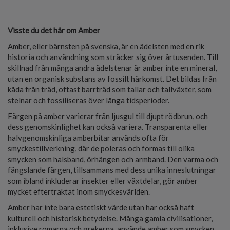
Visste du det här om Amber
Amber, eller bärnsten på svenska, är en ädelsten med en rik
historia och användning som sträcker sig över årtusenden. Till
skillnad från många andra ädelstenar är amber inte en mineral,
utan en organisk substans av fossilt härkomst. Det bildas från
kåda från träd, oftast barrträd som tallar och tallväxter, som
stelnar och fossiliseras över långa tidsperioder.
Färgen på amber varierar från ljusgul till djupt rödbrun, och
dess genomskinlighet kan också variera. Transparenta eller
halvgenomskinliga amberbitar används ofta för
smyckestillverkning, där de poleras och formas till olika
smycken som halsband, örhängen och armband. Den varma och
fängslande färgen, tillsammans med dess unika inneslutningar
som ibland inkluderar insekter eller växtdelar, gör amber
mycket eftertraktat inom smyckesvärlden.
Amber har inte bara estetiskt värde utan har också haft
kulturell och historisk betydelse. Många gamla civilisationer,
inklusive romarna och grekerna, använde amber som smycken