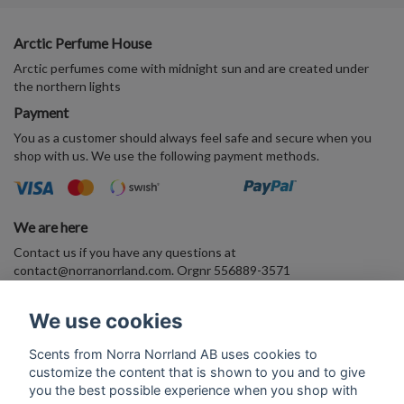
Arctic Perfume House
Arctic perfumes come with midnight sun and are created under
the northern lights
Payment
You as a customer should always feel safe and secure when you
shop with us. We use the following payment methods.
We are here
Contact us if you have any questions at
contact@norranorrland.com
. Orgnr 556889-3571
VAT556889357101
We use cookies
Enter your E-mail address and join the Arctic perfume world
Scents from Norra Norrland AB uses cookies to
customize the content that is shown to you and to give
Subscribe
you the best possible experience when you shop with