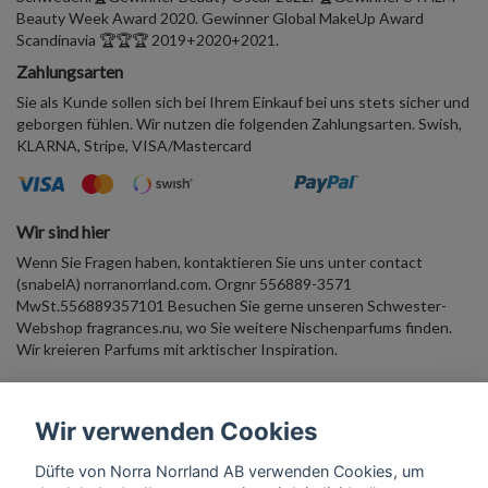
Beauty Week Award 2020. Gewinner Global MakeUp Award
Scandinavia 🏆🏆🏆 2019+2020+2021.
Zahlungsarten
Sie als Kunde sollen sich bei Ihrem Einkauf bei uns stets sicher und
geborgen fühlen. Wir nutzen die folgenden Zahlungsarten. Swish,
KLARNA, Stripe, VISA/Mastercard
Wir sind hier
Wenn Sie Fragen haben, kontaktieren Sie uns unter contact
(snabelA) norranorrland.com. Orgnr 556889-3571
MwSt.556889357101 Besuchen Sie gerne unseren Schwester-
Webshop fragrances.nu, wo Sie weitere Nischenparfums finden.
Wir kreieren Parfums mit arktischer Inspiration.
Duftender Newsletter Geben Sie Ihre E-Mail-Adresse ein und
Wir verwenden Cookies
erhalten Sie 10 % Rabatt auf einen Willkommenskauf. Begleiten Sie
uns in die arktische Parfümwelt!
Düfte von Norra Norrland AB verwenden Cookies, um