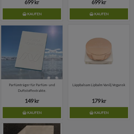
699 kr
699 kr
KAUFEN
KAUFEN
Parfümträger für Parfüm- und
Läppbalsam Lipbalm Vanilj Vegansk
Duftstoffextrakte.
149 kr
179 kr
KAUFEN
KAUFEN