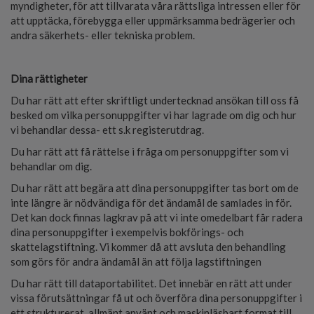
myndigheter, för att tillvarata våra rättsliga intressen eller för
att upptäcka, förebygga eller uppmärksamma bedrägerier och
andra säkerhets- eller tekniska problem.
Dina rättigheter
Du har rätt att efter skriftligt undertecknad ansökan till oss få
besked om vilka personuppgifter vi har lagrade om dig och hur
vi behandlar dessa- ett s.k registerutdrag.
Du har rätt att få rättelse i fråga om personuppgifter som vi
behandlar om dig.
Du har rätt att begära att dina personuppgifter tas bort om de
inte längre är nödvändiga för det ändamål de samlades in för.
Det kan dock finnas lagkrav på att vi inte omedelbart får radera
dina personuppgifter i exempelvis bokförings- och
skattelagstiftning. Vi kommer då att avsluta den behandling
som görs för andra ändamål än att följa lagstiftningen
Du har rätt till dataportabilitet. Det innebär en rätt att under
vissa förutsättningar få ut och överföra dina personuppgifter i
ett strukturerat, allmänt använt och maskinläsbart format till