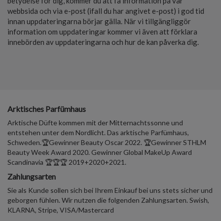
betydelse för dig, kommer du att få information på vår
webbsida och via e-post (ifall du har angivet e-post) i god tid
innan uppdateringarna börjar gälla. När vi tillgängliggör
information om uppdateringar kommer vi även att förklara
innebörden av uppdateringarna och hur de kan påverka dig.
Arktisches Parfümhaus
Arktische Düfte kommen mit der Mitternachtssonne und
entstehen unter dem Nordlicht. Das arktische Parfümhaus,
Schweden.🏆Gewinner Beauty Oscar 2022. 🏆Gewinner STHLM
Beauty Week Award 2020. Gewinner Global MakeUp Award
Scandinavia 🏆🏆🏆 2019+2020+2021.
Zahlungsarten
Sie als Kunde sollen sich bei Ihrem Einkauf bei uns stets sicher und
geborgen fühlen. Wir nutzen die folgenden Zahlungsarten. Swish,
KLARNA, Stripe, VISA/Mastercard