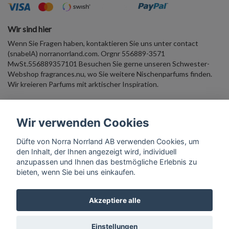
Wir sind hier
Wenn Sie Fragen haben, kontaktieren Sie uns unter contact
(snabelA) norranorrland.com. Orgnr 556889-3571
MwSt.556889357101 Besuchen Sie gerne unseren Schwester-
Webshop fragrances.nu, wo Sie weitere Nischenparfums finden.
Wir kreieren Parfums mit arktischer Inspiration.
Duftender Newsletter Geben Sie Ihre E-Mail-Adresse ein und
Wir verwenden Cookies
erhalten Sie 10 % Rabatt auf einen Willkommenskauf. Begleiten Sie
uns in die arktische Parfümwelt!
Düfte von Norra Norrland AB verwenden Cookies, um
den Inhalt, der Ihnen angezeigt wird, individuell
Abonnieren
anzupassen und Ihnen das bestmögliche Erlebnis zu
bieten, wenn Sie bei uns einkaufen.
Akzeptiere alle
© Copyright Scents from Norra Norrland AB
Einstellungen