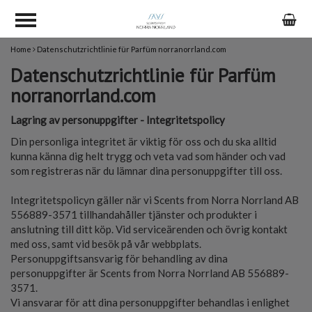
Home
Datenschutzrichtlinie für Parfüm norranorrland.com
Datenschutzrichtlinie für Parfüm
norranorrland.com
Lagring av personuppgifter - Integritetspolicy
Din personliga integritet är viktig för oss och du ska alltid
kunna känna dig helt trygg och veta vad som händer och vad
som registreras när du lämnar dina personuppgifter till oss.
Integritetspolicyn gäller när vi Scents from Norra Norrland AB
556889-3571 tillhandahåller tjänster och produkter i
anslutning till ditt köp. Vid serviceärenden och övrig kontakt
med oss, samt vid besök på vår webbplats.
Personuppgiftsansvarig för behandling av dina
personuppgifter är Scents from Norra Norrland AB 556889-
3571.
Vi ansvarar för att dina personuppgifter behandlas i enlighet