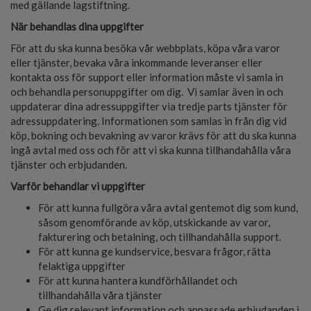
med gällande lagstiftning.
När behandlas dina uppgifter
För att du ska kunna besöka vår webbplats, köpa våra varor
eller tjänster, bevaka våra inkommande leveranser eller
kontakta oss för support eller information måste vi samla in
och behandla personuppgifter om dig. Vi samlar även in och
uppdaterar dina adressuppgifter via tredje parts tjänster för
adressuppdatering. Informationen som samlas in från dig vid
köp, bokning och bevakning av varor krävs för att du ska kunna
ingå avtal med oss och för att vi ska kunna tillhandahålla våra
tjänster och erbjudanden.
Varför behandlar vi uppgifter
För att kunna fullgöra våra avtal gentemot dig som kund,
såsom genomförande av köp, utskickande av varor,
fakturering och betalning, och tillhandahålla support.
För att kunna ge kundservice, besvara frågor, rätta
felaktiga uppgifter
För att kunna hantera kundförhållandet och
tillhandahålla våra tjänster
Ge dig relevant information och anpassade erbjudanden i