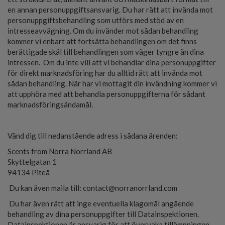
en annan personuppgiftsansvarig. Du har rätt att invända mot
personuppgiftsbehandling som utförs med stöd av en
intresseavvägning. Om du invänder mot sådan behandling
kommer vi enbart att fortsätta behandlingen om det finns
berättigade skäl till behandlingen som väger tyngre än dina
intressen. Om du inte vill att vi behandlar dina personuppgifter
för direkt marknadsföring har du alltid rätt att invända mot
sådan behandling. När har vi mottagit din invändning kommer vi
att upphöra med att behandla personuppgifterna för sådant
marknadsföringsändamål.
Vänd dig till nedanstående adress i sådana ärenden:
Scents from Norra Norrland AB
Skyttelgatan 1
94134 Piteå
Du kan även maila till:
contact@norranorrland.com
Du har även rätt att inge eventuella klagomål angående
behandling av dina personuppgifter till Datainspektionen.
Datainspektionen är ansvarig för att övervaka tillämpningen