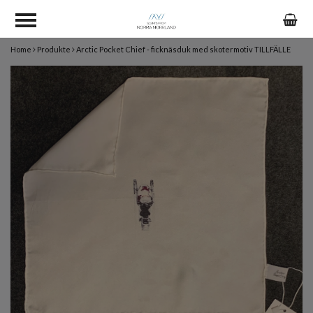
Home
Produkte
Arctic Pocket Chief - ficknäsduk med skotermotiv TILLFÄLLE