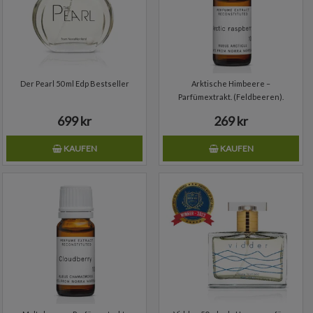
Der Pearl 50 ml Edp Bestseller
Arktische Himbeere –
Parfümextrakt. (Feldbeeren).
Parfümöl
699 kr
269 kr
KAUFEN
KAUFEN