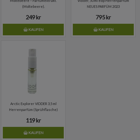
Moltebeere – Parfümextrakt.
Vidder, 50 ml edp Herrenparfüm
(Moltebeere).
NEUES PARFÜM 2023
249 kr
795 kr
KAUFEN
KAUFEN
Arctic Explorer VIDDER 3,5 ml
Herrenparfüm (Sprühflasche)
119 kr
KAUFEN