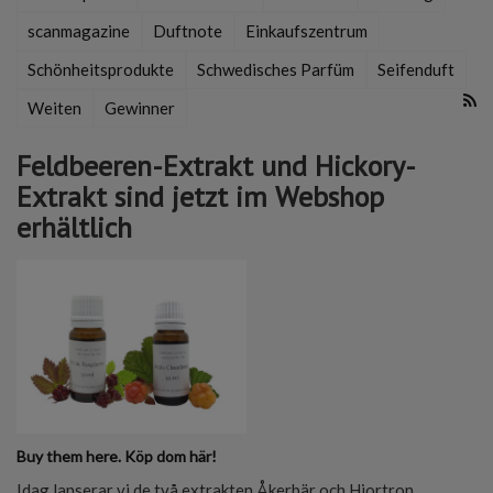
scanmagazine
Duftnote
Einkaufszentrum
Schönheitsprodukte
Schwedisches Parfüm
Seifenduft
Weiten
Gewinner
Feldbeeren-Extrakt und Hickory-
Extrakt sind jetzt im Webshop
erhältlich
Buy them here. Köp dom här!
Idag lanserar vi de två extrakten Åkerbär och Hjortron.