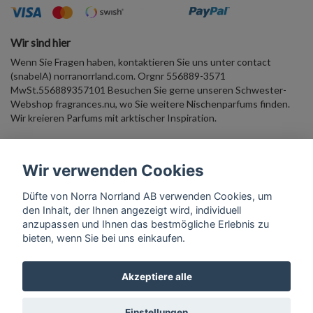
Wir sind hier
Wenn Sie Fragen haben, kontaktieren Sie uns unter contact
(snabelA) norranorrland.com. Orgnr 556889-3571
MwSt.556889357101 Besuchen Sie gerne unseren Schwester-
Webshop fragrances.nu, wo Sie weitere Nischenparfums finden.
Wir kreieren Parfums mit arktischer Inspiration.
Duftender Newsletter Geben Sie Ihre E-Mail-Adresse ein und
Wir verwenden Cookies
erhalten Sie 10 % Rabatt auf einen Willkommenskauf. Begleiten Sie
uns in die arktische Parfümwelt!
Düfte von Norra Norrland AB verwenden Cookies, um
den Inhalt, der Ihnen angezeigt wird, individuell
Abonnieren
anzupassen und Ihnen das bestmögliche Erlebnis zu
bieten, wenn Sie bei uns einkaufen.
Akzeptiere alle
© Copyright Scents from Norra Norrland AB
Einstellungen