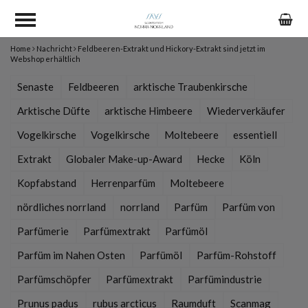
Home
Nachricht
Feldbeeren-Extrakt und Hickory-Extrakt sind jetzt im
Webshop erhältlich
Senaste
Feldbeeren
arktische Traubenkirsche
Arktische Düfte
arktische Himbeere
Wiederverkäufer
Vogelkirsche
Vogelkirsche
Moltebeere
essentiell
Extrakt
Globaler Make-up-Award
Hecke
Köln
Kopfabstand
Herrenparfüm
Moltebeere
nördliches norrland
norrland
Parfüm
Parfüm von
Parfümerie
Parfümextrakt
Parfümöl
Parfüm im Nahen Osten
Parfümöl
Parfüm-Rohstoff
Parfümschöpfer
Parfümextrakt
Parfümindustrie
Prunus padus
rubus arcticus
Raumduft
Scanmag