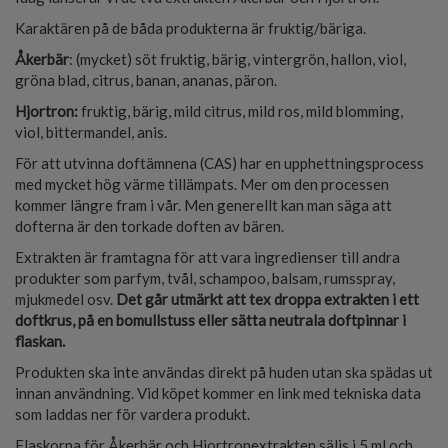
Karaktären på de båda produkterna är fruktig/bäriga.
Åkerbär
: (mycket) söt fruktig, bärig, vintergrön, hallon, viol,
gröna blad, citrus, banan, ananas, päron.
Hjortron:
fruktig, bärig, mild citrus, mild ros, mild blomming,
viol, bittermandel, anis.
För att utvinna doftämnena (CAS) har en upphettningsprocess
med mycket hög värme tillämpats. Mer om den processen
kommer längre fram i vår. Men generellt kan man säga att
dofterna är den torkade doften av bären.
Extrakten är framtagna för att vara ingredienser till andra
produkter som parfym, tvål, schampoo, balsam, rumsspray,
mjukmedel osv.
Det går utmärkt att tex droppa extrakten i ett
doftkrus, på en bomullstuss eller sätta neutrala doftpinnar i
flaskan.
Produkten ska inte användas direkt på huden utan ska spädas ut
innan användning. Vid köpet kommer en link med tekniska data
som laddas ner för vardera produkt.
Flaskorna för Åkerbär och Hjortronextrakten säljs i 5 ml och