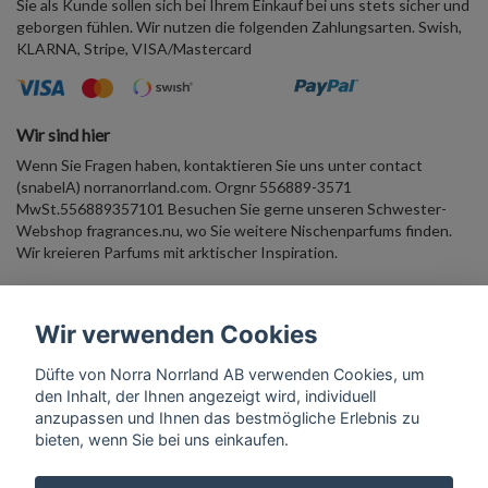
Sie als Kunde sollen sich bei Ihrem Einkauf bei uns stets sicher und
geborgen fühlen. Wir nutzen die folgenden Zahlungsarten. Swish,
KLARNA, Stripe, VISA/Mastercard
Wir sind hier
Wenn Sie Fragen haben, kontaktieren Sie uns unter contact
(snabelA) norranorrland.com. Orgnr 556889-3571
MwSt.556889357101 Besuchen Sie gerne unseren Schwester-
Webshop fragrances.nu, wo Sie weitere Nischenparfums finden.
Wir kreieren Parfums mit arktischer Inspiration.
Duftender Newsletter Geben Sie Ihre E-Mail-Adresse ein und
Wir verwenden Cookies
erhalten Sie 10 % Rabatt auf einen Willkommenskauf. Begleiten Sie
uns in die arktische Parfümwelt!
Düfte von Norra Norrland AB verwenden Cookies, um
den Inhalt, der Ihnen angezeigt wird, individuell
Abonnieren
anzupassen und Ihnen das bestmögliche Erlebnis zu
bieten, wenn Sie bei uns einkaufen.