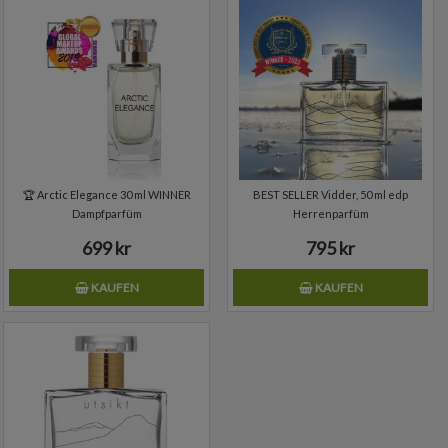
🏆 Arctic Elegance 30 ml WINNER
BEST SELLER Vidder, 50 ml edp
Dampfparfüm
Herrenparfüm
699 kr
795 kr
KAUFEN
KAUFEN